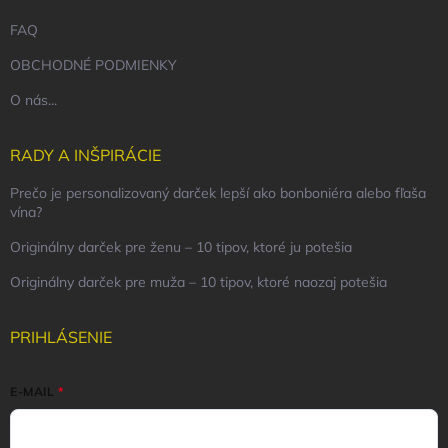
FAQ
OBCHODNÉ PODMIENKY
O nás...
RADY A INŠPIRÁCIE
Prečo je personalizovaný darček lepší ako bonboniéra alebo fľaša
vína?
Originálny darček pre ženu – 10 tipov, ktoré ju potešia
Originálny darček pre muža – 10 tipov, ktoré naozaj potešia
PRIHLÁSENIE
E-MAIL