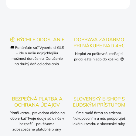
OPÝTAŤ SA
📦 RÝCHLE ODOSLANIE
DOPRAVA ZADARMO
PRI NÁKUPE NAD 45€
🚚 Ponáhľate sa? Vyberte si GLS
– ide o našu najrýchlejšiu
Neplať za poštovné, radšej si
možnosť doručenia. Doručenie
pridaj ešte niečo do košíka. 😉
na druhý deň od odoslania.
BEZPEČNÁ PLATBA A
SLOVENSKÝ E-SHOP S
OCHRANA ÚDAJOV
ĽUDSKÝM PRÍSTUPOM
Platíš kartou, prevodom alebo na
Sme malá firma so srdcom.
dobierku? Tvoje údaje sú u nás v
Nakupovaním u nás podporuješ
bezpečí – používame
lokálnu tvorbu a slovenské ruky.
zabezpečené platobné brány.