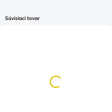
Súvisiaci tovar
SKLADOM
SKLADOM
(>5 KS)
(>5 KS)
Tričko Otec. Manžel.
Tričko Narodený pre
Rybárska legenda
rybačku
Najvyšší titul pre hrdinu
Máš to v DNA?
€14,90
€14,90
Detail
Detail