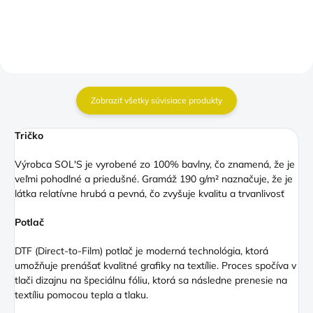
Zobraziť všetky súvisiace produkty
Tričko
Výrobca SOL'S je vyrobené zo 100% bavlny, čo znamená, že je
veľmi pohodlné a priedušné. Gramáž 190 g/m² naznačuje, že je
látka relatívne hrubá a pevná, čo zvyšuje kvalitu a trvanlivosť
Potlač
DTF (Direct
-to-Film) potlač je moderná technológia, ktorá
umožňuje prenášať kvalitné grafiky na textílie. Proces spočíva v
tlači dizajnu na špeciálnu fóliu, ktorá sa následne prenesie na
textíliu pomocou tepla a tlaku.