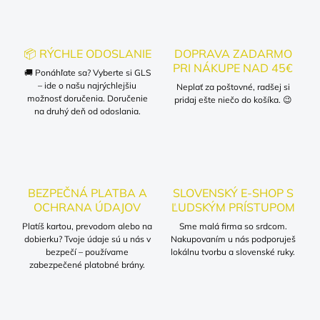
📦 RÝCHLE ODOSLANIE
DOPRAVA ZADARMO
PRI NÁKUPE NAD 45€
🚚 Ponáhľate sa? Vyberte si GLS
– ide o našu najrýchlejšiu
Neplať za poštovné, radšej si
možnosť doručenia. Doručenie
pridaj ešte niečo do košíka. 😉
na druhý deň od odoslania.
BEZPEČNÁ PLATBA A
SLOVENSKÝ E-SHOP S
OCHRANA ÚDAJOV
ĽUDSKÝM PRÍSTUPOM
Platíš kartou, prevodom alebo na
Sme malá firma so srdcom.
dobierku? Tvoje údaje sú u nás v
Nakupovaním u nás podporuješ
bezpečí – používame
lokálnu tvorbu a slovenské ruky.
zabezpečené platobné brány.