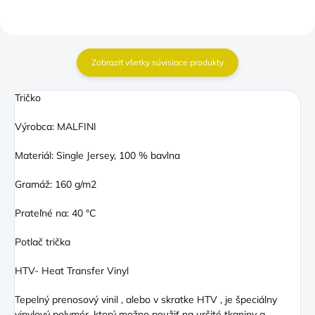
Zobraziť všetky súvisiace produkty
Tričko
Výrobca: MALFINI
Materiál: Single Jersey, 100 % bavlna
Gramáž: 160 g/m2
Prateľné na: 40 °C
Potlač trička
HTV- Heat Transfer Vinyl
Tepelný prenosový vinil , alebo v skratke HTV , je špeciálny
vinylový polymér, ktorý možno použiť na určité tkaniny a