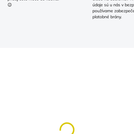
😉
údaje sú u nás v bezp
používame zabezpeč
platobné brány.
SKLADOM
SKLA
(>5 KS)
(>
dy pre dvojčatá
Dedko a Babka má