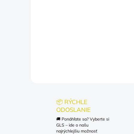
📦 RÝCHLE
ODOSLANIE
🚚 Ponáhľate sa? Vyberte si
GLS – ide o našu
najrýchlejšiu možnosť