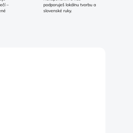
ečí –
podporuješ lokálnu tvorbu a
ené
slovenské ruky.
DOM
5 KS)