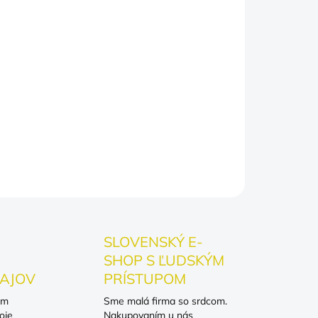
 (gramáž 150 g/m²) – mäkké, priedušné, drží
 fit – sadne mužom aj ženám
 DTF potlač – nevyperieš, nezmyješ, neroztopíš
OPÝTAŤ SA
SLOVENSKÝ E-
SHOP S ĽUDSKÝM
AJOV
PRÍSTUPOM
om
Sme malá firma so srdcom.
oje
Nakupovaním u nás