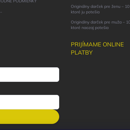
ODNÉ PODMIENKY
Originálny darček pre ženu – 10 
..
ktoré ju potešia
Originálny darček pre muža – 10
ktoré naozaj potešia
PRIJÍMAME ONLINE
PLATBY