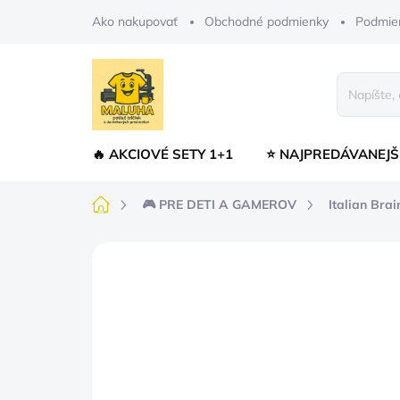
Prejsť
Ako nakupovať
Obchodné podmienky
Podmie
na
obsah
🔥 AKCIOVÉ SETY 1+1
⭐ NAJPREDÁVANEJŠ
Domov
🎮 PRE DETI A GAMEROV
Italian Brai
Neohodnotené
Podrobnosti hodnot