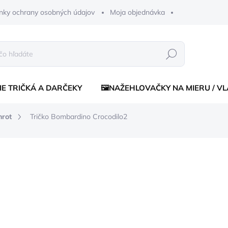
nky ochrany osobných údajov
Moja objednávka
Hľadať
IE TRIČKÁ A DARČEKY
🖼️NAŽEHLOVAČKY NA MIERU / V
nrot
Tričko Bombardino Crocodilo2
enia
od €16
od
€10
Jednotková
ZVOĽTE VARIANT
cena:
FARBA