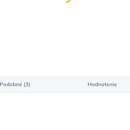
ľúbia
€8,50
€10,50
Detail
Detai
Podobné (3)
Hodnotenie