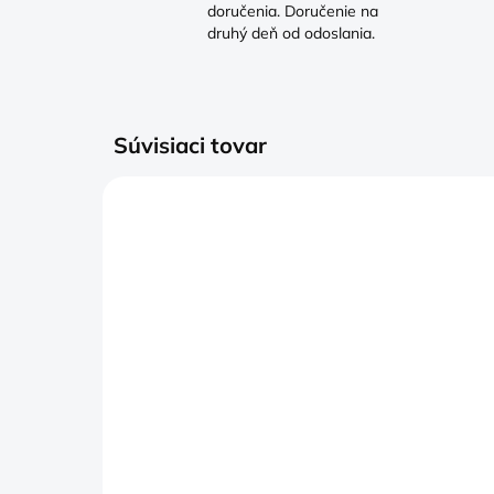
doručenia. Doručenie na
druhý deň od odoslania.
Súvisiaci tovar
SKLADOM
(>5 KS)
New born čiapka s
Bo
menom