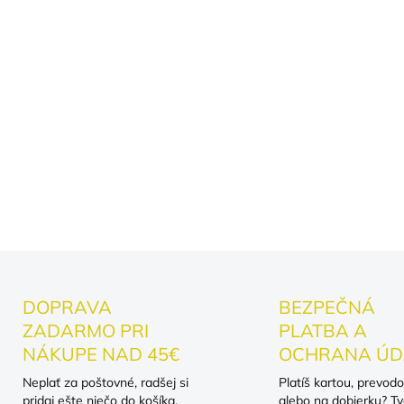
krokodíl + chaos
Materiál:
100 % bavlna
tvar
Strih:
Unisex, voľnejší
Technológia:
Kvalitná
DOPRAVA
BEZPEČNÁ
ZADARMO PRI
PLATBA A
NÁKUPE NAD 45€
OCHRANA ÚD
Neplať za poštovné, radšej si
Platíš kartou, prevod
pridaj ešte niečo do košíka.
alebo na dobierku? Tv