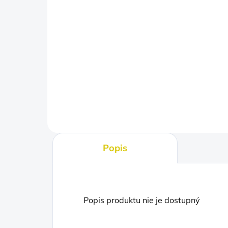
od
€5
Jednotková
€5 / 1 ks
cena:
−
+
Do košíka
Popis
Popis produktu nie je dostupný