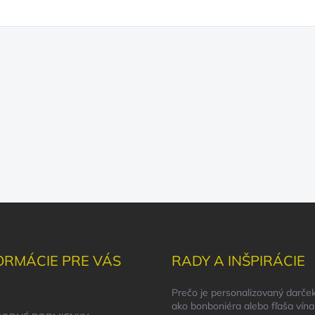
ORMÁCIE PRE VÁS
RADY A INŠPIRÁCIE
Prečo je personalizovaný darček
ako bonboniéra alebo fľaša vína