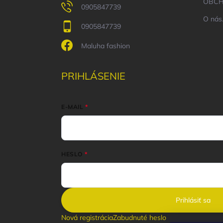
OBCH
0905847739
O nás.
0905847739
Maluha fashion
PRIHLÁSENIE
E-MAIL
HESLO
Prihlásiť sa
Nová registrácia
Zabudnuté heslo