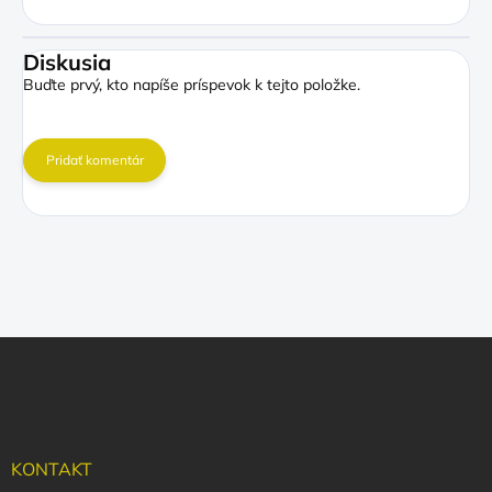
Diskusia
Buďte prvý, kto napíše príspevok k tejto položke.
Pridať komentár
Z
á
p
ä
t
i
KONTAKT