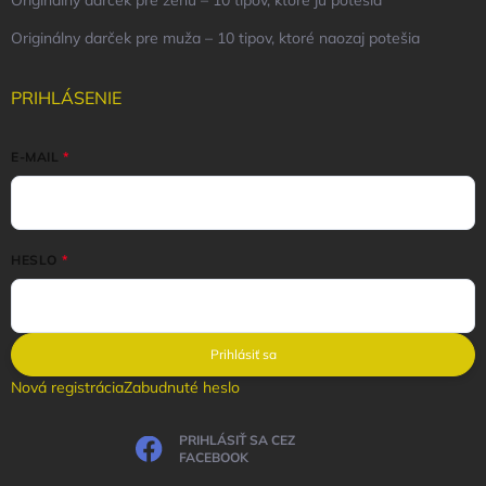
Originálny darček pre muža – 10 tipov, ktoré naozaj potešia
PRIHLÁSENIE
E-MAIL
HESLO
Prihlásiť sa
Nová registrácia
Zabudnuté heslo
PRIHLÁSIŤ SA CEZ
FACEBOOK