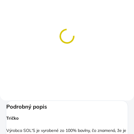
SKLADOM
(>5 KS)
Meškanie je moje kardio
Pre večne meškajúcich
€14,50
Detail
Podrobný popis
Tričko
Výrobca SOL'S je vyrobené zo 100% bavlny, čo znamená, že je