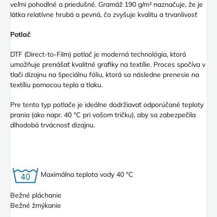
veľmi pohodlné a priedušné. Gramáž 190 g/m² naznačuje, že je
látka relatívne hrubá a pevná, čo zvyšuje kvalitu a trvanlivosť
Potlač
DTF (Direct
-to-Film) potlač je moderná technológia, ktorá
umožňuje prenášať kvalitné grafiky na textílie. Proces spočíva v
tlači dizajnu na špeciálnu fóliu, ktorá sa následne prenesie na
textíliu pomocou tepla a tlaku.
Pre tento typ potlače je ideálne dodržiavať odporúčané teploty
prania (ako napr. 40 °C pri vašom tričku), aby sa zabezpečila
dlhodobá trvácnosť dizajnu.
Maximálna teplota vody 40 °C
Bežné pláchanie
Bežné žmýkanie