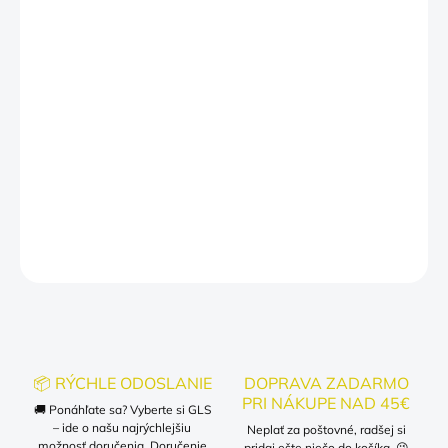
vždy vítaná.
Pohodlný materiál:
Ideálne pre každodenné nosenie, či
už sa ponáhľate alebo si dávate na čas.
Univerzálny štýl:
Hodí sa na rôzne príležitosti, od
neformálnych stretnutí až po rodinné oslavy.
Toto tričko je perfektným darčekom pre každého, kto vie, že ich
príchod je vždy udalosťou, na ktorú sa oplatí čakať.
DETAILNÉ INFORMÁCIE
OPÝTAŤ SA
📦 RÝCHLE ODOSLANIE
DOPRAVA ZADARMO
PRI NÁKUPE NAD 45€
🚚 Ponáhľate sa? Vyberte si GLS
– ide o našu najrýchlejšiu
Neplať za poštovné, radšej si
možnosť doručenia. Doručenie
pridaj ešte niečo do košíka. 😉