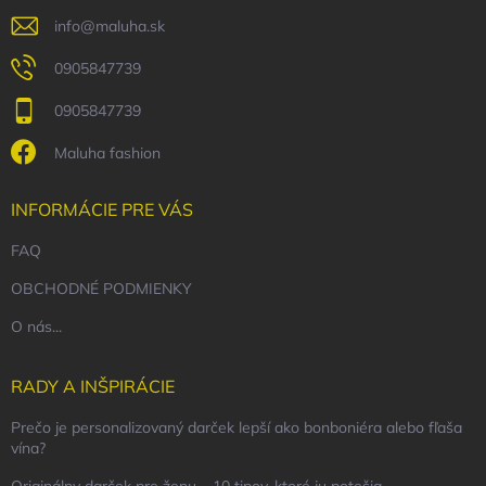
e
info
@
maluha.sk
0905847739
0905847739
Maluha fashion
INFORMÁCIE PRE VÁS
FAQ
OBCHODNÉ PODMIENKY
O nás...
RADY A INŠPIRÁCIE
Prečo je personalizovaný darček lepší ako bonboniéra alebo fľaša
vína?
Originálny darček pre ženu – 10 tipov, ktoré ju potešia