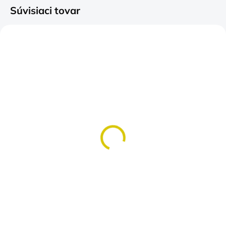
Súvisiaci tovar
SKLADOM
SKLADOM
(>5 KS)
(>5 KS)
Perfect FIAT
SCANIA
Pre kráľov ciest, ktorí milujú
€14,50
silné ťahače a krásne ženy
Detail
€16
Detail