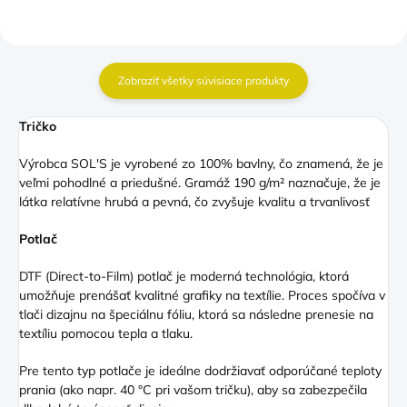
Zobraziť všetky súvisiace produkty
Tričko
Výrobca SOL'S je vyrobené zo 100% bavlny, čo znamená, že je
veľmi pohodlné a priedušné. Gramáž 190 g/m² naznačuje, že je
látka relatívne hrubá a pevná, čo zvyšuje kvalitu a trvanlivosť
Potlač
DTF (Direct
-to-Film) potlač je moderná technológia, ktorá
umožňuje prenášať kvalitné grafiky na textílie. Proces spočíva v
tlači dizajnu na špeciálnu fóliu, ktorá sa následne prenesie na
textíliu pomocou tepla a tlaku.
Pre tento typ potlače je ideálne dodržiavať odporúčané teploty
prania (ako napr. 40 °C pri vašom tričku), aby sa zabezpečila