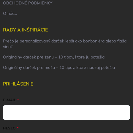
OBCHODNÉ PODMIENKY
O nás...
RADY A INŠPIRÁCIE
Prečo je personalizovaný darček lepší ako bonboniéra alebo fľaša
vína?
Originálny darček pre ženu – 10 tipov, ktoré ju potešia
Originálny darček pre muža – 10 tipov, ktoré naozaj potešia
PRIHLÁSENIE
E-MAIL
HESLO