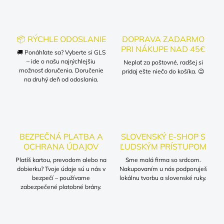
📦 RÝCHLE ODOSLANIE
DOPRAVA ZADARMO
PRI NÁKUPE NAD 45€
🚚 Ponáhľate sa? Vyberte si GLS
– ide o našu najrýchlejšiu
Neplať za poštovné, radšej si
možnosť doručenia. Doručenie
pridaj ešte niečo do košíka. 😉
na druhý deň od odoslania.
BEZPEČNÁ PLATBA A
SLOVENSKÝ E-SHOP S
OCHRANA ÚDAJOV
ĽUDSKÝM PRÍSTUPOM
Platíš kartou, prevodom alebo na
Sme malá firma so srdcom.
dobierku? Tvoje údaje sú u nás v
Nakupovaním u nás podporuješ
bezpečí – používame
lokálnu tvorbu a slovenské ruky.
zabezpečené platobné brány.