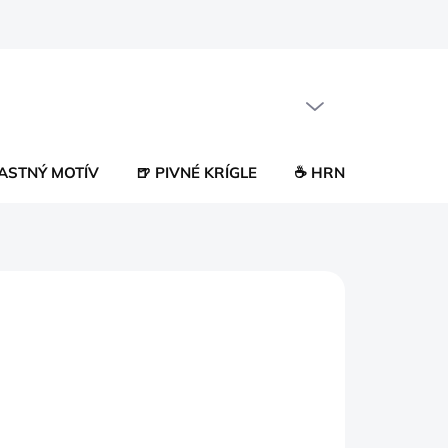
PRÁZDNY KOŠÍK
NÁKUPNÝ
KOŠÍK
LASTNÝ MOTÍV
🍺 PIVNÉ KRÍGLE
☕ HRNČEKY
😂 