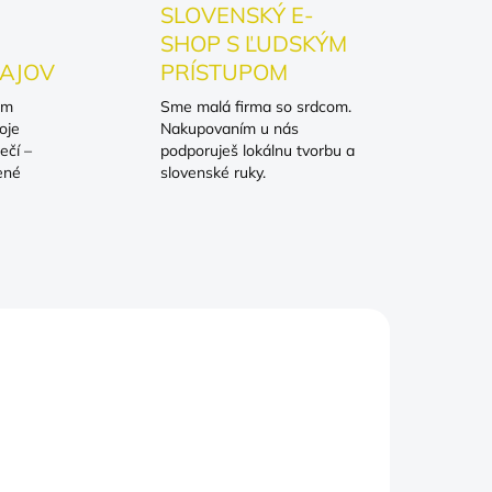
SLOVENSKÝ E-
SHOP S ĽUDSKÝM
AJOV
PRÍSTUPOM
om
Sme malá firma so srdcom.
oje
Nakupovaním u nás
ečí –
podporuješ lokálnu tvorbu a
ené
slovenské ruky.