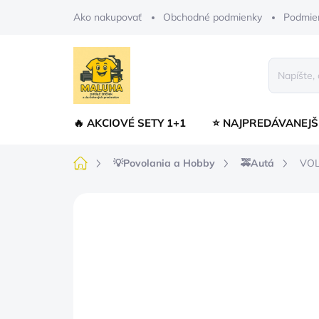
Prejsť
Ako nakupovať
Obchodné podmienky
Podmie
na
obsah
🔥 AKCIOVÉ SETY 1+1
⭐ NAJPREDÁVANEJŠ
Domov
💡Povolania a Hobby
🚕Autá
VO
Neohodnotené
Podrobnosti hodnot