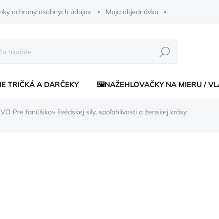
nky ochrany osobných údajov
Moja objednávka
Hľadať
IE TRIČKÁ A DARČEKY
🖼️NAŽEHLOVAČKY NA MIERU / V
LVO
Pre fanúšikov švédskej sily, spoľahlivosti a ženskej krásy
enia
€16
Jednotková
ZVOĽTE VARIANT
cena:
FARBA