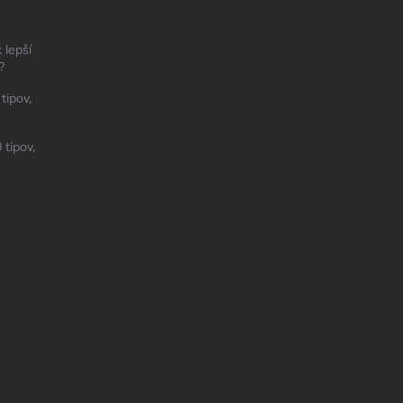
 lepší
?
tipov,
 tipov,