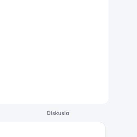
DOM
5 KS)
obí
l
Diskusia