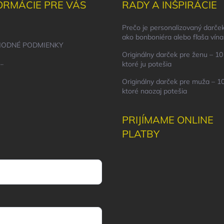
ORMÁCIE PRE VÁS
RADY A INŠPIRÁCIE
Prečo je personalizovaný darček
ako bonboniéra alebo fľaša vína
ODNÉ PODMIENKY
Originálny darček pre ženu – 10 
..
ktoré ju potešia
Originálny darček pre muža – 10
ktoré naozaj potešia
PRIJÍMAME ONLINE
PLATBY