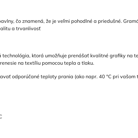
vlny, čo znamená, že je veľmi pohodlné a priedušné. Gramáž
alitu a trvanlivosť
 technológia, ktorá umožňuje prenášať kvalitné grafiky na tex
prenesie na textíliu pomocou tepla a tlaku.
žiavať odporúčané teploty prania (ako napr. 40 °C pri vašom 
C