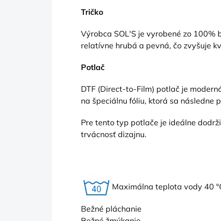
Tričko
Výrobca SOL'S je vyrobené zo 100% ba
relatívne hrubá a pevná, čo zvyšuje kv
Potlač
DTF (Direct
-to-Film) potlač je moderná
na špeciálnu fóliu, ktorá sa následne 
Pre tento typ potlače je ideálne dodr
trvácnosť dizajnu.
Maximálna teplota vody 40 °
Bežné pláchanie
Bežné žmýkanie