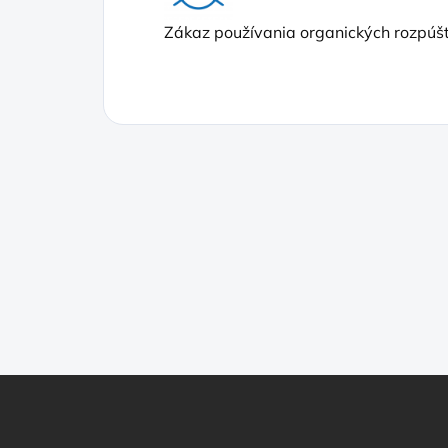
Zákaz používania organických rozpúšť
Z
á
p