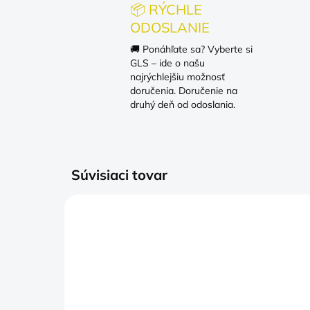
📦 RÝCHLE
ODOSLANIE
🚚 Ponáhľate sa? Vyberte si
GLS – ide o našu
najrýchlejšiu možnosť
doručenia. Doručenie na
druhý deň od odoslania.
Súvisiaci tovar