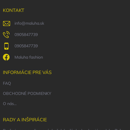
t
i
KONTAKT
e
info
@
maluha.sk
0905847739
0905847739
Maluha fashion
INFORMÁCIE PRE VÁS
FAQ
OBCHODNÉ PODMIENKY
O nás...
RADY A INŠPIRÁCIE