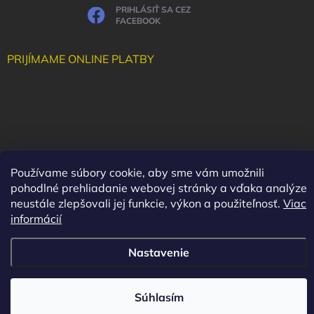
PRIHLÁSIŤ SA CEZ
FACEBOOK
PRIJÍMAME ONLINE PLATBY
Používame súbory cookie, aby sme vám umožnili
pohodlné prehliadanie webovej stránky a vďaka analýze
neustále zlepšovali jej funkcie, výkon a použiteľnosť.
Viac
informácií
Nastavenie
Copyright 2026
Maluha
. Všetky práva vyhradené.
Vytvoril Shoptet
Súhlasím