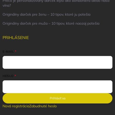
Prečo je personalizovaný darček lepší ako bonboniéra alebo fľaša
vína?
Originálny darček pre ženu – 10 tipov, ktoré ju potešia
Originálny darček pre muža – 10 tipov, ktoré naozaj potešia
PRIHLÁSENIE
E-MAIL
HESLO
Prihlásiť sa
Nová registrácia
Zabudnuté heslo