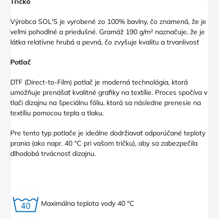
Tričko
Výrobca SOL'S je vyrobené zo 100% bavlny, čo znamená, že je
veľmi pohodlné a priedušné. Gramáž 190 g/m² naznačuje, že je
látka relatívne hrubá a pevná, čo zvyšuje kvalitu a trvanlivosť
Potlač
DTF (Direct
-to-Film) potlač je moderná technológia, ktorá
umožňuje prenášať kvalitné grafiky na textílie. Proces spočíva v
tlači dizajnu na špeciálnu fóliu, ktorá sa následne prenesie na
textíliu pomocou tepla a tlaku.
Pre tento typ potlače je ideálne dodržiavať odporúčané teploty
prania (ako napr. 40 °C pri vašom tričku), aby sa zabezpečila
dlhodobá trvácnosť dizajnu.
Maximálna teplota vody 40 °C