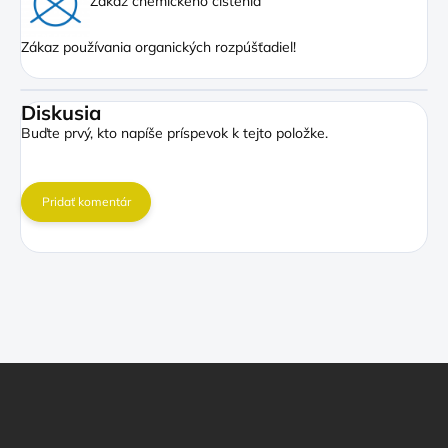
Zákaz chemického čistenia
Zákaz používania organických rozpúšťadiel!
Diskusia
Buďte prvý, kto napíše príspevok k tejto položke.
Pridať komentár
Z
á
p
ä