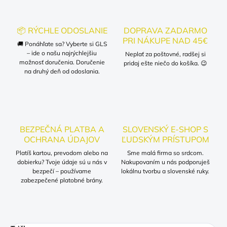
📦 RÝCHLE ODOSLANIE
DOPRAVA ZADARMO
PRI NÁKUPE NAD 45€
🚚 Ponáhľate sa? Vyberte si GLS
– ide o našu najrýchlejšiu
Neplať za poštovné, radšej si
možnosť doručenia. Doručenie
pridaj ešte niečo do košíka. 😉
na druhý deň od odoslania.
BEZPEČNÁ PLATBA A
SLOVENSKÝ E-SHOP S
OCHRANA ÚDAJOV
ĽUDSKÝM PRÍSTUPOM
Platíš kartou, prevodom alebo na
Sme malá firma so srdcom.
dobierku? Tvoje údaje sú u nás v
Nakupovaním u nás podporuješ
bezpečí – používame
lokálnu tvorbu a slovenské ruky.
zabezpečené platobné brány.