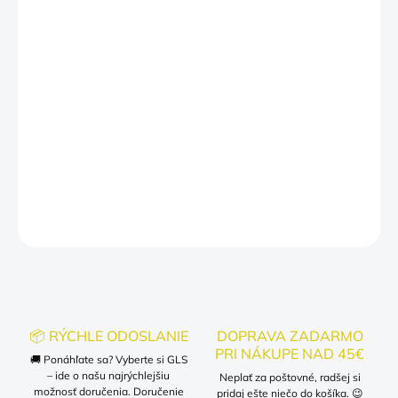
MÔŽEME DORUČIŤ DO:
ZVOĽTE VARIANT
−
+
Pridať do košíka
Tričko pre mamičku aj pre dieťa. Trička treba pridať do košíka
každé zvlášť.
DETAILNÉ INFORMÁCIE
OPÝTAŤ SA
📦 RÝCHLE ODOSLANIE
DOPRAVA ZADARMO
PRI NÁKUPE NAD 45€
🚚 Ponáhľate sa? Vyberte si GLS
– ide o našu najrýchlejšiu
Neplať za poštovné, radšej si
možnosť doručenia. Doručenie
pridaj ešte niečo do košíka. 😉