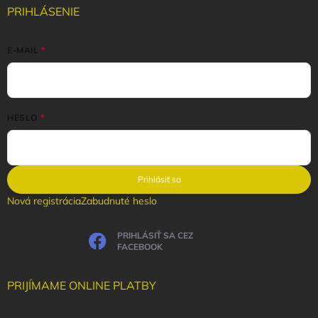
PRIHLÁSENIE
E-MAIL
HESLO
Prihlásiť sa
Nová registrácia
Zabudnuté heslo
PRIHLÁSIŤ SA CEZ
FACEBOOK
PRIJÍMAME ONLINE PLATBY