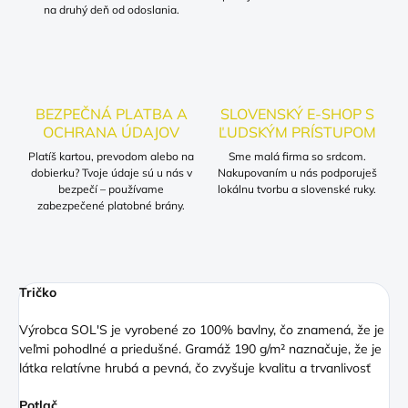
na druhý deň od odoslania.
BEZPEČNÁ PLATBA A
SLOVENSKÝ E-SHOP S
OCHRANA ÚDAJOV
ĽUDSKÝM PRÍSTUPOM
Platíš kartou, prevodom alebo na
Sme malá firma so srdcom.
dobierku? Tvoje údaje sú u nás v
Nakupovaním u nás podporuješ
bezpečí – používame
lokálnu tvorbu a slovenské ruky.
zabezpečené platobné brány.
Tričko
Výrobca SOL'S je vyrobené zo 100% bavlny, čo znamená, že je
veľmi pohodlné a priedušné. Gramáž 190 g/m² naznačuje, že je
látka relatívne hrubá a pevná, čo zvyšuje kvalitu a trvanlivosť
Potlač