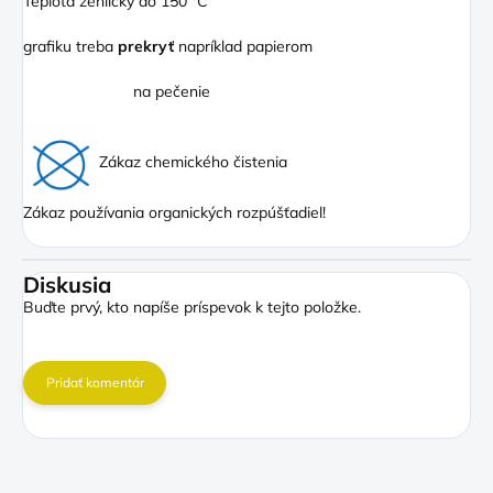
Teplota žehličky do 150 °C
grafiku treba
prekryť
napríklad papierom
na pečenie
Zákaz chemického čistenia
Zákaz používania organických rozpúšťadiel!
Diskusia
Buďte prvý, kto napíše príspevok k tejto položke.
Pridať komentár