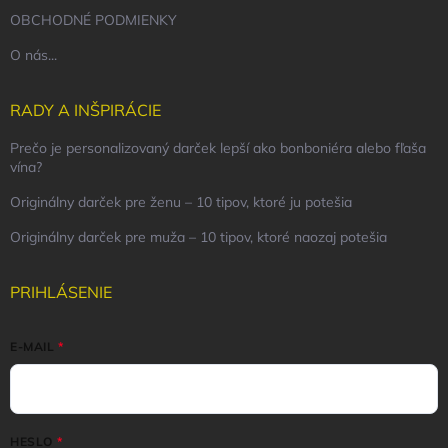
OBCHODNÉ PODMIENKY
O nás...
RADY A INŠPIRÁCIE
Prečo je personalizovaný darček lepší ako bonboniéra alebo fľaša
vína?
Originálny darček pre ženu – 10 tipov, ktoré ju potešia
Originálny darček pre muža – 10 tipov, ktoré naozaj potešia
PRIHLÁSENIE
E-MAIL
HESLO