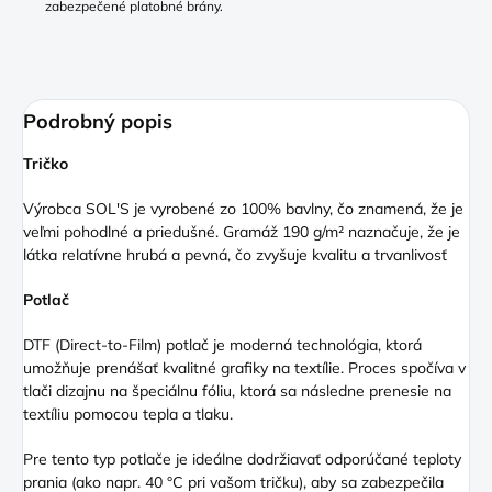
zabezpečené platobné brány.
Podrobný popis
Tričko
Výrobca SOL'S je vyrobené zo 100% bavlny, čo znamená, že je
veľmi pohodlné a priedušné. Gramáž 190 g/m² naznačuje, že je
látka relatívne hrubá a pevná, čo zvyšuje kvalitu a trvanlivosť
Potlač
DTF (Direct
-to-Film) potlač je moderná technológia, ktorá
umožňuje prenášať kvalitné grafiky na textílie. Proces spočíva v
tlači dizajnu na špeciálnu fóliu, ktorá sa následne prenesie na
textíliu pomocou tepla a tlaku.
Pre tento typ potlače je ideálne dodržiavať odporúčané teploty
prania (ako napr. 40 °C pri vašom tričku), aby sa zabezpečila