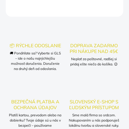
OPÝTAŤ SA
📦 RÝCHLE ODOSLANIE
DOPRAVA ZADARMO
PRI NÁKUPE NAD 45€
🚚 Ponáhľate sa? Vyberte si GLS
– ide o našu najrýchlejšiu
Neplať za poštovné, radšej si
možnosť doručenia. Doručenie
pridaj ešte niečo do košíka. 😉
na druhý deň od odoslania.
BEZPEČNÁ PLATBA A
SLOVENSKÝ E-SHOP S
OCHRANA ÚDAJOV
ĽUDSKÝM PRÍSTUPOM
Platíš kartou, prevodom alebo na
Sme malá firma so srdcom.
dobierku? Tvoje údaje sú u nás v
Nakupovaním u nás podporuješ
bezpečí – používame
lokálnu tvorbu a slovenské ruky.